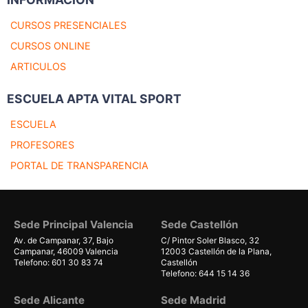
CURSOS PRESENCIALES
CURSOS ONLINE
ARTICULOS
ESCUELA APTA VITAL SPORT
ESCUELA
PROFESORES
PORTAL DE TRANSPARENCIA
Sede Principal Valencia
Sede Castellón
Av. de Campanar, 37, Bajo
C/ Pintor Soler Blasco, 32
Campanar, 46009 Valencia
12003 Castellón de la Plana,
Telefono: 601 30 83 74
Castellón
Telefono: 644 15 14 36
Sede Alicante
Sede Madrid