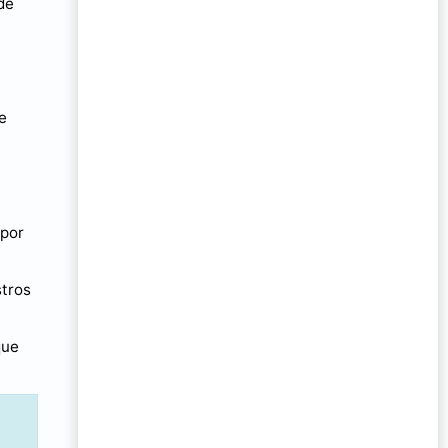
de
e
 por
tros
que