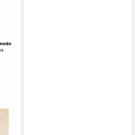
.
ómodo
os