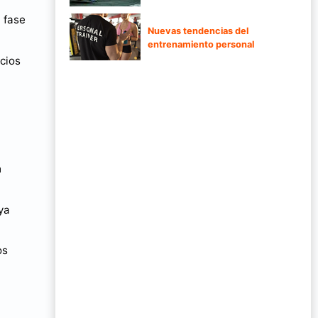
 fase
Nuevas tendencias del
entrenamiento personal
icios
a
 ya
os