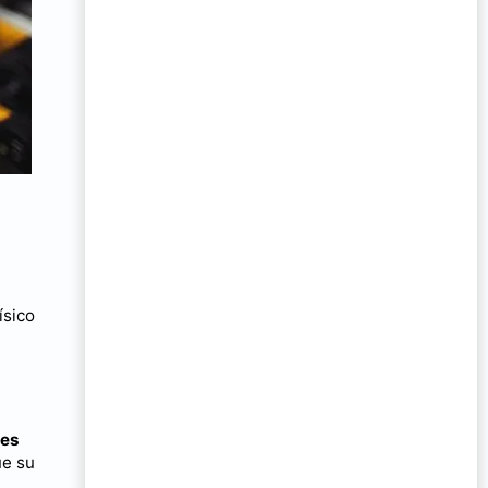
ísico
tes
ue su