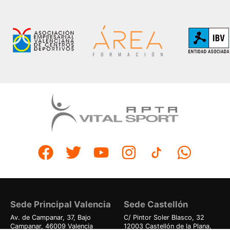
Sede Principal Valencia
Sede Castellón
Av. de Campanar, 37, Bajo
C/ Pintor Soler Blasco, 32
Campanar, 46009 Valencia
12003 Castellón de la Plana,