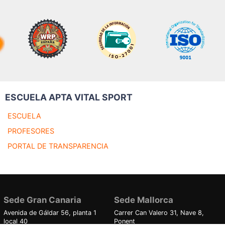
ESCUELA APTA VITAL SPORT
ESCUELA
PROFESORES
PORTAL DE TRANSPARENCIA
Sede Gran Canaria
Sede Mallorca
Avenida de Gáldar 56, planta 1
Carrer Can Valero 31, Nave 8,
local 40
Ponent