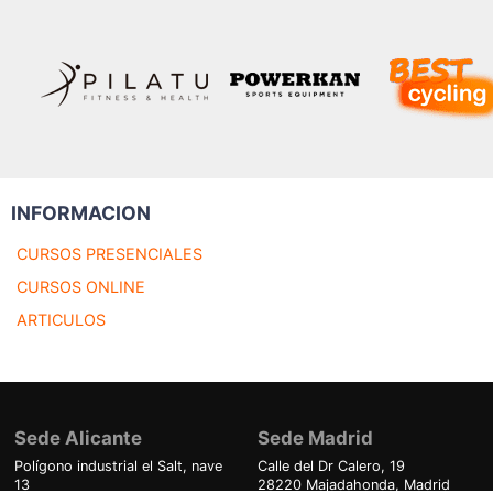
INFORMACION
CURSOS PRESENCIALES
CURSOS ONLINE
ARTICULOS
Sede Alicante
Sede Madrid
Polígono industrial el Salt, nave
Calle del Dr Calero, 19
13
28220 Majadahonda, Madrid