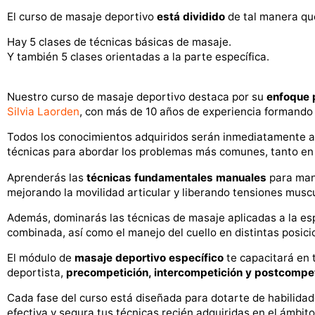
El curso de masaje deportivo
está dividido
de tal manera qu
Hay 5 clases de técnicas básicas de masaje.
Y también 5 clases orientadas a la parte específica.
Nuestro curso de masaje deportivo destaca por su
enfoque 
Silvia Laorden
, con más de 10 años de experiencia formando
Todos los conocimientos adquiridos serán inmediatamente ap
técnicas para abordar los problemas más comunes, tanto en 
Aprenderás las
técnicas fundamentales manuales
para mani
mejorando la movilidad articular y liberando tensiones musc
Además, dominarás las técnicas de masaje aplicadas a la es
combinada, así como el manejo del cuello en distintas posicion
El módulo de
masaje deportivo específico
te capacitará en 
deportista,
precompetición, in
tercompetición y p
ostcompet
Cada fase del curso está diseñada para dotarte de habilidad
efectiva y segura tus técnicas recién adquiridas en el ámbito