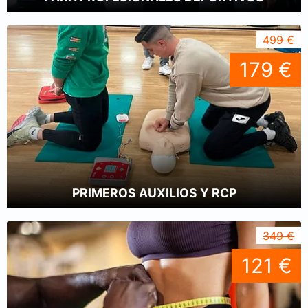
499 €
179 €
PRIMEROS AUXILIOS Y RCP
349 €
121 €