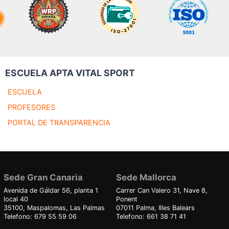
ESCUELA APTA VITAL SPORT
ESCUELA
PROFESORES
PORTAL DE TRANSPARENCIA
Sede Gran Canaria
Sede Mallorca
Avenida de Gáldar 56, planta 1
Carrer Can Valero 31, Nave 8,
local 40
Ponent
35100, Maspalomas, Las Palmas
07011 Palma, Illes Balears
Telefono: 679 55 59 06
Telefono: 661 38 71 41