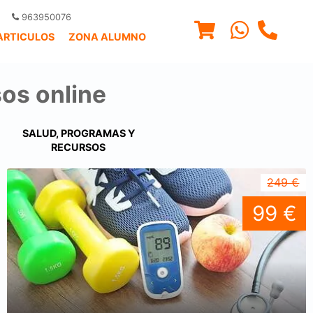
963950076
ARTICULOS
ZONA ALUMNO
os online
SALUD, PROGRAMAS Y
RECURSOS
249 €
99 €