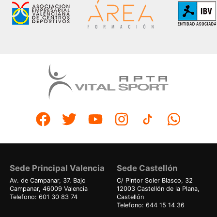
Sede Principal Valencia
Sede Castellón
Av. de Campanar, 37, Bajo
C/ Pintor Soler Blasco, 32
Campanar, 46009 Valencia
12003 Castellón de la Plana,
Telefono: 601 30 83 74
Castellón
Telefono: 644 15 14 36