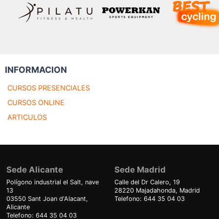
INFORMACION
CURSOS PRESENCIALES
CURSOS ONLINE
ARTICULOS
Sede Alicante
Sede Madrid
Polígono industrial el Salt, nave
Calle del Dr Calero, 19
13
28220 Majadahonda, Madrid
03550 Sant Joan d'Alacant,
Telefono: 644 35 04 03
Alicante
Telefono: 644 35 04 03