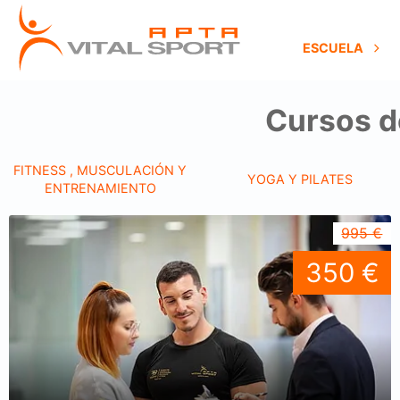
ESCUELA
Cursos d
FITNESS , MUSCULACIÓN Y
YOGA Y PILATES
ENTRENAMIENTO
995 €
350 €