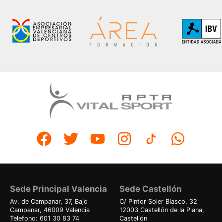
Sede Principal Valencia
Sede Castellón
Av. de Campanar, 37, Bajo
C/ Pintor Soler Blasco, 32
Campanar, 46009 Valencia
12003 Castellón de la Plana,
Telefono: 601 30 83 74
Castellón