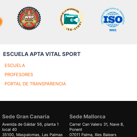
ESCUELA APTA VITAL SPORT
ESCUELA
PROFESORES
PORTAL DE TRANSPARENCIA
Sede Gran Canaria
Sede Mallorca
Avenida de Gáldar 56, planta 1
Carrer Can Valero 31, Nave 8,
local 40
Ponent
35100, Maspalomas, Las Palmas
07011 Palma, Illes Balears