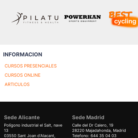
INFORMACION
CURSOS PRESENCIALES
CURSOS ONLINE
ARTICULOS
Sede Alicante
Sede Madrid
Polígono industrial el Salt, nave
Calle del Dr Calero, 19
13
28220 Majadahonda, Madrid
03550 Sant Joan d'Alacant,
Telefono: 644 35 04 03