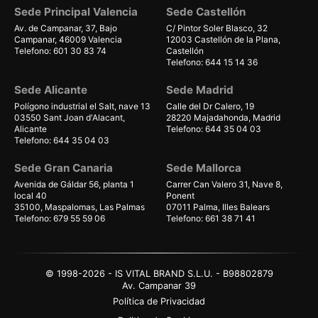
Sede Principal Valencia
Sede Castellón
Av. de Campanar, 37, Bajo
C/ Pintor Soler Blasco, 32
Campanar, 46009 Valencia
12003 Castellón de la Plana,
Telefono: 601 30 83 74
Castellón
Telefono: 644 15 14 36
Sede Alicante
Sede Madrid
Polígono industrial el Salt, nave 13
Calle del Dr Calero, 19
03550 Sant Joan d'Alacant,
28220 Majadahonda, Madrid
Alicante
Telefono: 644 35 04 03
Telefono: 644 35 04 03
Sede Gran Canaria
Sede Mallorca
Avenida de Gáldar 56, planta 1
Carrer Can Valero 31, Nave 8,
local 40
Ponent
35100, Maspalomas, Las Palmas
07011 Palma, Illes Balears
Telefono: 679 55 59 06
Telefono: 661 38 71 41
© 1998-2026 - IS VITAL BRAND S.L.U. - B98802879
Av. Campanar 39
Política de Privacidad