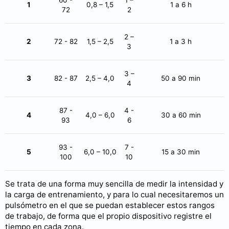
1
0,8 – 1,5
1 a 6 h
72
2
2 –
2
72 - 82
1,5 – 2,5
1 a 3 h
3
3 –
3
82 - 87
2,5 – 4,0
50 a 90 min
4
87 -
4 -
4
4,0 – 6,0
30 a 60 min
93
6
93 -
7 -
5
6,0 – 10,0
15 a 30 min
100
10
Se trata de una forma muy sencilla de medir la intensidad y
la carga de entrenamiento, y para lo cual necesitaremos un
pulsómetro en el que se puedan establecer estos rangos
de trabajo, de forma que el propio dispositivo registre el
tiempo en cada zona.