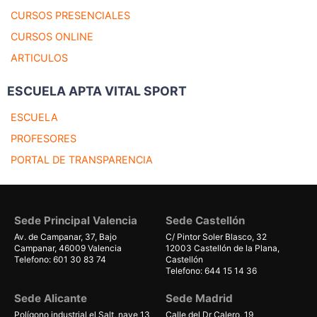
CURSOS PRESENCIALES
CURSOS ONLINE
ARTICULOS
ESCUELA APTA VITAL SPORT
ESCUELA
PROFESORES
PORTAL DE TRANSPARENCIA
Sede Principal Valencia
Sede Castellón
Av. de Campanar, 37, Bajo
C/ Pintor Soler Blasco, 32
Campanar, 46009 Valencia
12003 Castellón de la Plana,
Telefono: 601 30 83 74
Castellón
Telefono: 644 15 14 36
Sede Alicante
Sede Madrid
Polígono industrial el Salt, nave 13
Calle del Dr Calero, 19