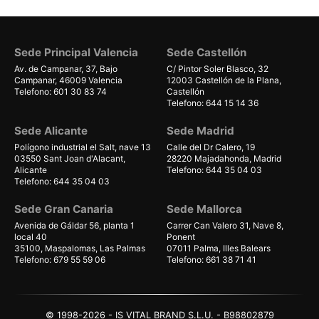
Sede Principal Valencia
Sede Castellón
Av. de Campanar, 37, Bajo
C/ Pintor Soler Blasco, 32
Campanar, 46009 Valencia
12003 Castellón de la Plana,
Telefono: 601 30 83 74
Castellón
Telefono: 644 15 14 36
Sede Alicante
Sede Madrid
Polígono industrial el Salt, nave 13
Calle del Dr Calero, 19
03550 Sant Joan d'Alacant,
28220 Majadahonda, Madrid
Alicante
Telefono: 644 35 04 03
Telefono: 644 35 04 03
Sede Gran Canaria
Sede Mallorca
Avenida de Gáldar 56, planta 1
Carrer Can Valero 31, Nave 8,
local 40
Ponent
35100, Maspalomas, Las Palmas
07011 Palma, Illes Balears
Telefono: 679 55 59 06
Telefono: 661 38 71 41
© 1998-2026 - IS VITAL BRAND S.L.U. - B98802879