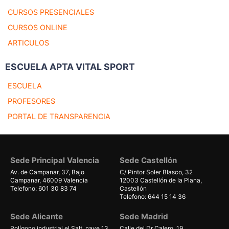
CURSOS PRESENCIALES
CURSOS ONLINE
ARTICULOS
ESCUELA APTA VITAL SPORT
ESCUELA
PROFESORES
PORTAL DE TRANSPARENCIA
Sede Principal Valencia
Sede Castellón
Av. de Campanar, 37, Bajo
C/ Pintor Soler Blasco, 32
Campanar, 46009 Valencia
12003 Castellón de la Plana,
Telefono: 601 30 83 74
Castellón
Telefono: 644 15 14 36
Sede Alicante
Sede Madrid
Polígono industrial el Salt, nave 13
Calle del Dr Calero, 19