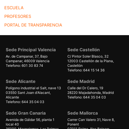
ESCUELA
PROFESORES
PORTAL DE TRANSPARENCIA
Sede Principal Valencia
Sede Castellón
Av. de Campanar, 37, Bajo
C/ Pintor Soler Blasco, 32
Campanar, 46009 Valencia
12003 Castellón de la Plana,
Telefono: 601 30 83 74
Castellón
Telefono: 644 15 14 36
Sede Alicante
Sede Madrid
Polígono industrial el Salt, nave 13
Calle del Dr Calero, 19
03550 Sant Joan d'Alacant,
28220 Majadahonda, Madrid
Alicante
Telefono: 644 35 04 03
Telefono: 644 35 04 03
Sede Gran Canaria
Sede Mallorca
Avenida de Gáldar 56, planta 1
Carrer Can Valero 31, Nave 8,
local 40
Ponent
35100, Maspalomas, Las Palmas
07011 Palma, Illes Balears