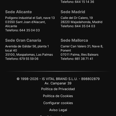
Telefono: 644 15 14 36
Sede Alicante
Sede Madrid
Polígono industrial el Salt, nave 13
Calle del Dr Calero, 19
03550 Sant Joan d'Alacant,
28220 Majadahonda, Madrid
Alicante
Telefono: 644 35 04 03
Telefono: 644 35 04 03
Sede Gran Canaria
Sede Mallorca
Avenida de Gáldar 56, planta 1
Carrer Can Valero 31, Nave 8,
local 40
Ponent
35100, Maspalomas, Las Palmas
07011 Palma, Illes Balears
Telefono: 679 55 59 06
Telefono: 661 38 71 41
© 1998-2026 - IS VITAL BRAND S.L.U. - B98802879
Av. Campanar 39
Política de Privacidad
Politica de Cookies
Configurar cookies
Aviso Legal