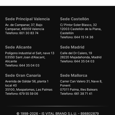
Sede Principal Valencia
Sede Castellón
Av. de Campanar, 37, Bajo
C/ Pintor Soler Blasco, 32
Campanar, 46009 Valencia
12003 Castellón de la Plana,
Telefono: 601 30 83 74
Castellón
Telefono: 644 15 14 36
Sede Alicante
Sede Madrid
Polígono industrial el Salt, nave 13
Calle del Dr Calero, 19
03550 Sant Joan d'Alacant,
28220 Majadahonda, Madrid
Alicante
Telefono: 644 35 04 03
Telefono: 644 35 04 03
Sede Gran Canaria
Sede Mallorca
Avenida de Gáldar 56, planta 1
Carrer Can Valero 31, Nave 8,
local 40
Ponent
35100, Maspalomas, Las Palmas
07011 Palma, Illes Balears
Telefono: 679 55 59 06
Telefono: 661 38 71 41
© 1998-2026 - IS VITAL BRAND S.L.U. - B98802879