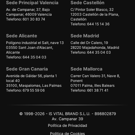
Sede Principal Valencia
Sede Castellón
Av. de Campanar, 37, Bajo
C/ Pintor Soler Blasco, 32
Campanar, 46009 Valencia
12003 Castellón de la Plana,
Telefono: 601 30 83 74
Castellón
Telefono: 644 15 14 36
Sede Alicante
Sede Madrid
Polígono industrial el Salt, nave 13
Calle del Dr Calero, 19
03550 Sant Joan d'Alacant,
28220 Majadahonda, Madrid
Alicante
Telefono: 644 35 04 03
Telefono: 644 35 04 03
Sede Gran Canaria
Sede Mallorca
Avenida de Gáldar 56, planta 1
Carrer Can Valero 31, Nave 8,
local 40
Ponent
35100, Maspalomas, Las Palmas
07011 Palma, Illes Balears
Telefono: 679 55 59 06
Telefono: 661 38 71 41
© 1998-2026 - IS VITAL BRAND S.L.U. - B98802879
Av. Campanar 39
Política de Privacidad
Politica de Cookies