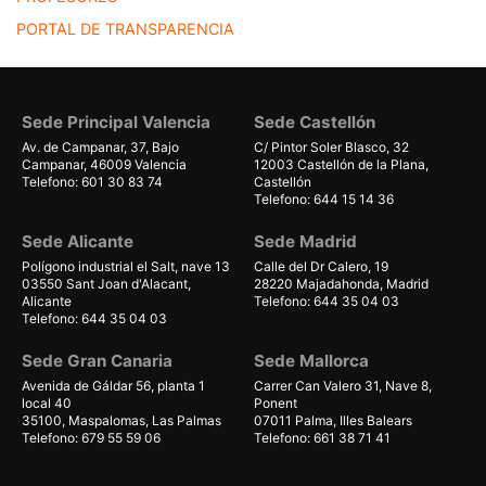
PORTAL DE TRANSPARENCIA
Sede Principal Valencia
Sede Castellón
Av. de Campanar, 37, Bajo
C/ Pintor Soler Blasco, 32
Campanar, 46009 Valencia
12003 Castellón de la Plana,
Telefono: 601 30 83 74
Castellón
Telefono: 644 15 14 36
Sede Alicante
Sede Madrid
Polígono industrial el Salt, nave 13
Calle del Dr Calero, 19
03550 Sant Joan d'Alacant,
28220 Majadahonda, Madrid
Alicante
Telefono: 644 35 04 03
Telefono: 644 35 04 03
Sede Gran Canaria
Sede Mallorca
Avenida de Gáldar 56, planta 1
Carrer Can Valero 31, Nave 8,
local 40
Ponent
35100, Maspalomas, Las Palmas
07011 Palma, Illes Balears
Telefono: 679 55 59 06
Telefono: 661 38 71 41