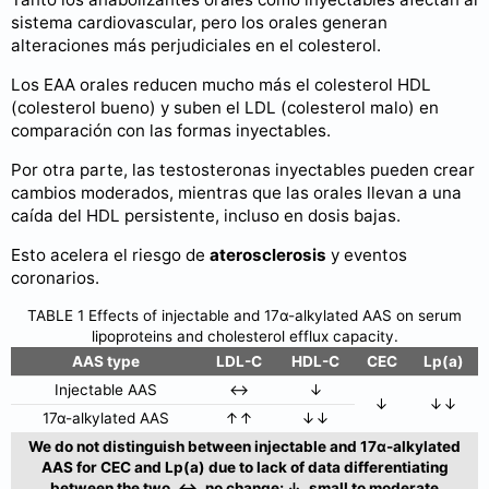
sistema cardiovascular, pero los orales generan
alteraciones más perjudiciales en el colesterol.
Los EAA orales reducen mucho más el colesterol HDL
(colesterol bueno) y suben el LDL (colesterol malo) en
comparación con las formas inyectables.
Por otra parte, las testosteronas inyectables pueden crear
cambios moderados, mientras que las orales llevan a una
caída del HDL persistente, incluso en dosis bajas.
Esto acelera el riesgo de
aterosclerosis
y eventos
coronarios.
TABLE 1 Effects of injectable and 17α-alkylated AAS on serum
lipoproteins and cholesterol efflux capacity.
AAS type
LDL-C
HDL-C
CEC
Lp(a)
Injectable AAS
↔
↓
↓
↓↓
17α-alkylated AAS
↑↑
↓↓
We do not distinguish between injectable and 17α-alkylated
AAS for CEC and Lp(a) due to lack of data differentiating
between the two. ↔, no change; ↓, small to moderate