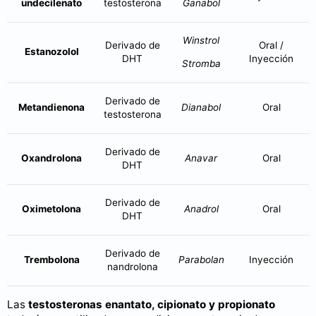
undecilenato
testosterona
Ganabol
Winstrol
Derivado de
Oral /
Estanozolol
DHT
Inyección
Stromba
Derivado de
Metandienona
Dianabol
Oral
testosterona
Derivado de
Oxandrolona
Anavar
Oral
DHT
Derivado de
Oximetolona
Anadrol
Oral
DHT
Derivado de
Trembolona
Parabolan
Inyección
nandrolona
Las
testosteronas enantato, cipionato y propionato