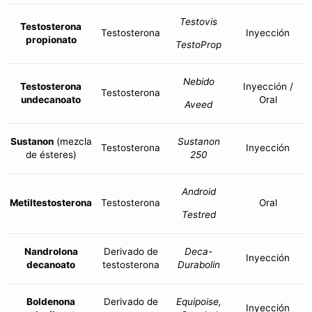
Testovis
Testosterona
Testosterona
Inyección
propionato
TestoProp
Nebido
Testosterona
Inyección /
Testosterona
undecanoato
Oral
Aveed
Sustanon
(mezcla
Sustanon
Testosterona
Inyección
de ésteres)
250
Android
Metiltestosterona
Testosterona
Oral
Testred
Nandrolona
Derivado de
Deca-
Inyección
decanoato
testosterona
Durabolin
Boldenona
Derivado de
Equipoise,
Inyección