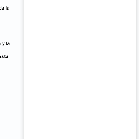
da la
 y la
esta