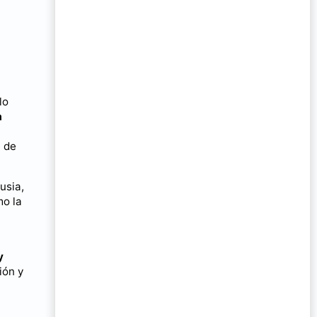
lo
a
a de
usia,
mo la
y
ión y
a