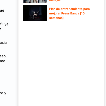
Plan de entrenamiento para
más
mejorar Press Banca [10
semanas]
fluye
a
usia
eso,
omo
za y