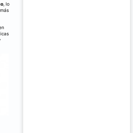
co
, lo
e más
en
icas
y