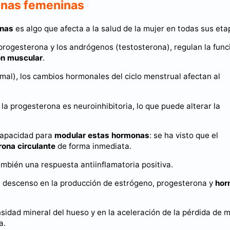
onas femeninas
inas
es algo que afecta a la salud de la mujer en todas sus eta
progesterona y los andrógenos (testosterona), regulan la func
ón muscular
.
al), los cambios hormonales del ciclo menstrual afectan al
 la progesterona es neuroinhibitoria, lo que puede alterar la
 capacidad para
modular estas hormonas
: se ha visto que el
rona circulante
de forma inmediata.
ambién una respuesta antiinflamatoria positiva.
un descenso en la producción de estrógeno, progesterona y
hor
nsidad mineral del hueso y en la aceleración de la pérdida de 
a.