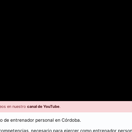
eos en nuestro
canal de YouTube
.
rso de entrenador personal en Córdoba.
 competencias, necesario para ejercer como entrenador person