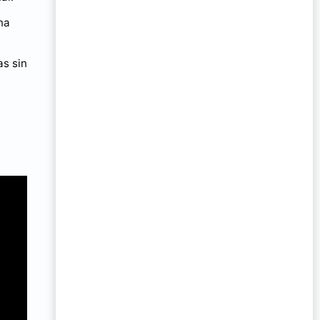
na
as sin