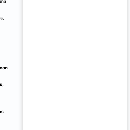
una
a,
 con
s,
as