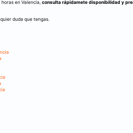
r horas en Valencia,
consulta rápidamete disponibilidad y pre
lquier duda que tengas.
encia
a
cia
a
cia