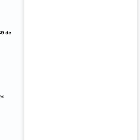
39 de
es