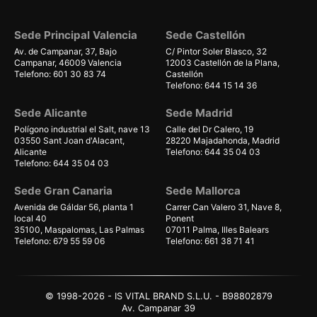
Sede Principal Valencia
Sede Castellón
Av. de Campanar, 37, Bajo
C/ Pintor Soler Blasco, 32
Campanar, 46009 Valencia
12003 Castellón de la Plana,
Telefono: 601 30 83 74
Castellón
Telefono: 644 15 14 36
Sede Alicante
Sede Madrid
Polígono industrial el Salt, nave 13
Calle del Dr Calero, 19
03550 Sant Joan d'Alacant,
28220 Majadahonda, Madrid
Alicante
Telefono: 644 35 04 03
Telefono: 644 35 04 03
Sede Gran Canaria
Sede Mallorca
Avenida de Gáldar 56, planta 1
Carrer Can Valero 31, Nave 8,
local 40
Ponent
35100, Maspalomas, Las Palmas
07011 Palma, Illes Balears
Telefono: 679 55 59 06
Telefono: 661 38 71 41
© 1998-2026 - IS VITAL BRAND S.L.U. - B98802879
Av. Campanar 39