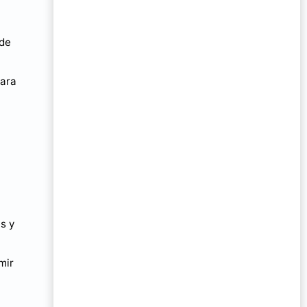
 de
para
s y
mir