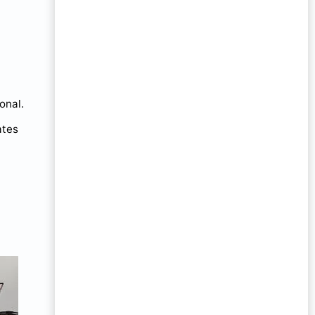
onal.
ates