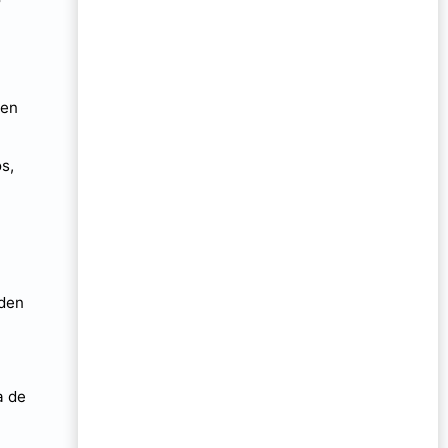
en
s,
eden
a de