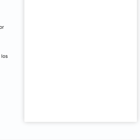
or
 los