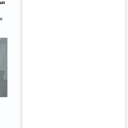
 un
de