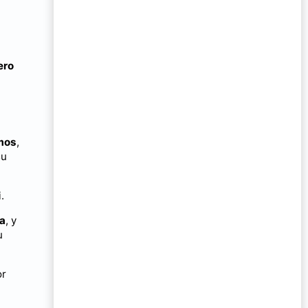
ero
omos
,
su
.
ia
, y
u
or