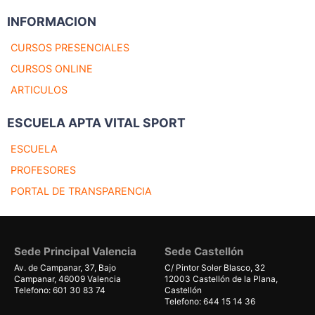
INFORMACION
CURSOS PRESENCIALES
CURSOS ONLINE
ARTICULOS
ESCUELA APTA VITAL SPORT
ESCUELA
PROFESORES
PORTAL DE TRANSPARENCIA
Sede Principal Valencia
Sede Castellón
Av. de Campanar, 37, Bajo
C/ Pintor Soler Blasco, 32
Campanar, 46009 Valencia
12003 Castellón de la Plana,
Telefono: 601 30 83 74
Castellón
Telefono: 644 15 14 36