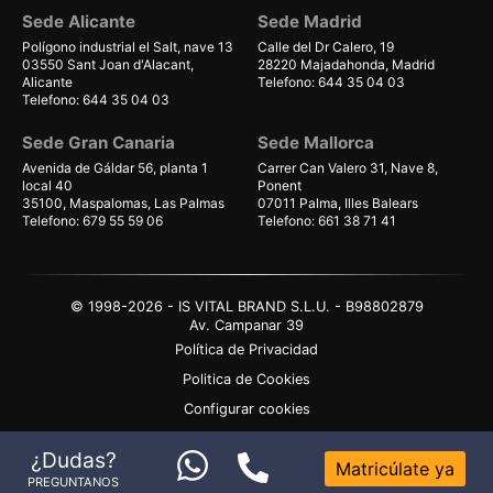
Sede Alicante
Sede Madrid
Polígono industrial el Salt, nave 13
Calle del Dr Calero, 19
03550 Sant Joan d'Alacant,
28220 Majadahonda, Madrid
Alicante
Telefono: 644 35 04 03
Telefono: 644 35 04 03
Sede Gran Canaria
Sede Mallorca
Avenida de Gáldar 56, planta 1
Carrer Can Valero 31, Nave 8,
local 40
Ponent
35100, Maspalomas, Las Palmas
07011 Palma, Illes Balears
Telefono: 679 55 59 06
Telefono: 661 38 71 41
© 1998-2026 - IS VITAL BRAND S.L.U. - B98802879
Av. Campanar 39
Política de Privacidad
Politica de Cookies
Configurar cookies
Aviso Legal
¿Dudas?
Matricúlate ya
Condiciones de compra
PREGUNTANOS