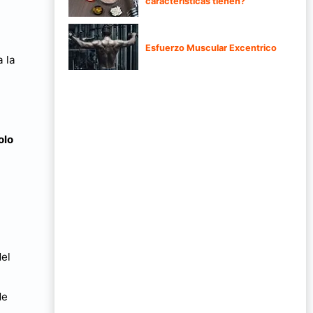
características tienen?
Esfuerzo Muscular Excentrico
a la
olo
del
de