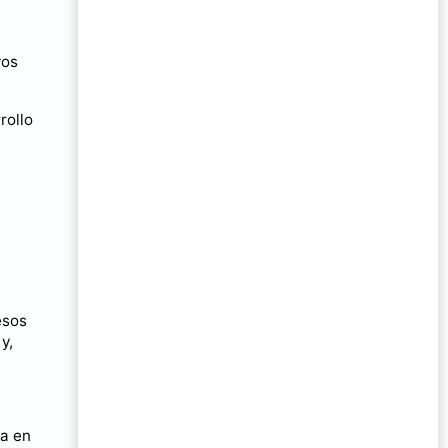
vos
rollo
esos
y,
ia en