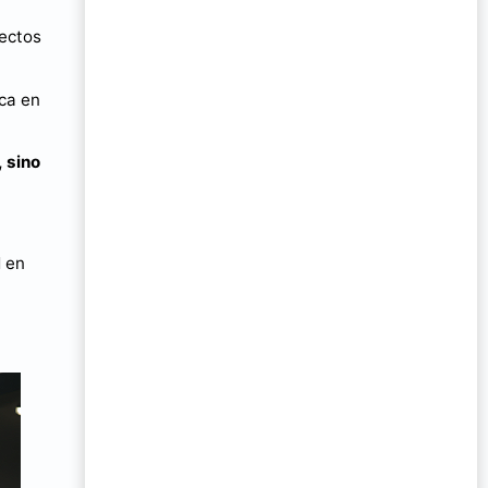
fectos
ica en
, sino
d en