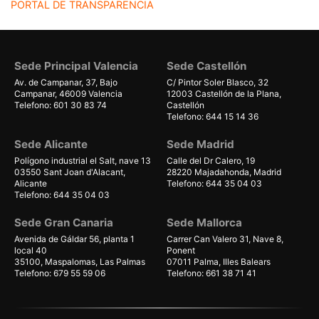
PORTAL DE TRANSPARENCIA
Sede Principal Valencia
Sede Castellón
Av. de Campanar, 37, Bajo
C/ Pintor Soler Blasco, 32
Campanar, 46009 Valencia
12003 Castellón de la Plana,
Telefono: 601 30 83 74
Castellón
Telefono: 644 15 14 36
Sede Alicante
Sede Madrid
Polígono industrial el Salt, nave 13
Calle del Dr Calero, 19
03550 Sant Joan d'Alacant,
28220 Majadahonda, Madrid
Alicante
Telefono: 644 35 04 03
Telefono: 644 35 04 03
Sede Gran Canaria
Sede Mallorca
Avenida de Gáldar 56, planta 1
Carrer Can Valero 31, Nave 8,
local 40
Ponent
35100, Maspalomas, Las Palmas
07011 Palma, Illes Balears
Telefono: 679 55 59 06
Telefono: 661 38 71 41