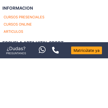
INFORMACION
CURSOS PRESENCIALES
CURSOS ONLINE
ARTICULOS
ESCUELA APTA VITAL SPORT
¿Dudas?
Matricúlate ya
ESCUELA
PREGUNTANOS
PROFESORES
PORTAL DE TRANSPARENCIA
Sede Principal Valencia
Sede Castellón
Av. de Campanar, 37, Bajo
C/ Pintor Soler Blasco, 32
Campanar, 46009 Valencia
12003 Castellón de la Plana,
Telefono: 601 30 83 74
Castellón
Telefono: 644 15 14 36