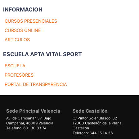
INFORMACION
CURSOS PRESENCIALES
CURSOS ONLINE
ARTICULOS
ESCUELA APTA VITAL SPORT
ESCUELA
PROFESORES
PORTAL DE TRANSPARENCIA
Sede Principal Valencia
Sede Castellón
Av. de Campanar, 37, Bajo
C/ Pintor Soler Blasco, 32
Campanar, 46009 Valencia
12003 Castellón de la Plana,
Telefono: 601 30 83 74
Castellón
Telefono: 644 15 14 36