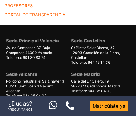
PROFESORES
PORTAL DE TRANSPARENCIA
Sede Principal Valencia
Sede Castellón
Av. de Campanar, 37, Bajo
C/ Pintor Soler Blasco, 32
Campanar, 46009 Valencia
12003 Castellón de la Plana,
Telefono: 601 30 83 74
Castellón
Telefono: 644 15 14 36
Sede Alicante
Sede Madrid
Polígono industrial el Salt, nave 13
Calle del Dr Calero, 19
03550 Sant Joan d'Alacant,
28220 Majadahonda, Madrid
Alicante
Telefono: 644 35 04 03
Telefono: 644 35 04 03
¿Dudas?
Matricúlate ya
Sede Gran Canaria
Sede Mallorca
PREGUNTANOS
Avenida de Gáldar 56, planta 1
Carrer Can Valero 31, Nave 8,
local 40
Ponent
35100, Maspalomas, Las Palmas
07011 Palma, Illes Balears
Telefono: 679 55 59 06
Telefono: 661 38 71 41